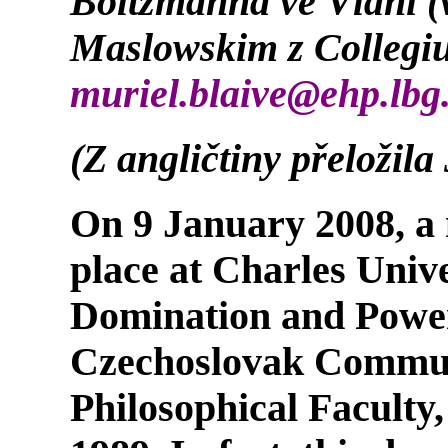
Boltzmanna ve Vídni (
Maslowskim z Collegiu
muriel.blaive@ehp.lbg.
(Z angličtiny přeložil
On 9 January 2008, a
place at Charles Unive
Domination and Powe
Czechoslovak Communi
Philosophical Faculty,