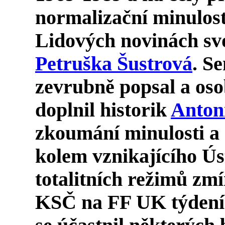
normalizační minulost 
Lidových novinách svo
Petruška Šustrová
. S
zevrubně popsal a os
doplnil historik
Anton
zkoumání minulosti a 
kolem vznikajícího Ú
totalitních režimů z
KSČ na FF UK týden