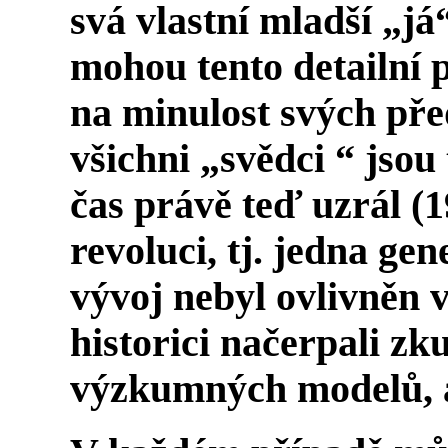
svá vlastní mladší „já
mohou tento detailní 
na minulost svých př
všichni „svědci “ jsou
čas právě teď uzrál (
revoluci, tj. jedna ge
vývoj nebyl ovlivněn v
historici načerpali zk
výzkumných modelů, a