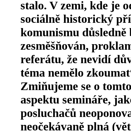
stalo. V zemi, kde je 
sociálně historický p
komunismu důsledně b
zesměšňován, prokla
referátu, že nevidí dů
téma nemělo zkoumat
Zmiňujeme se o tomto
aspektu semináře, jak
posluchačů neoponova
neočekávaně plná (vět