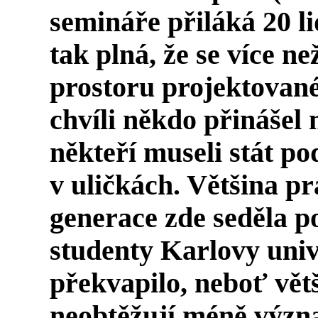
semináře přiláká 20 li
tak plná, že se více ne
prostoru projektovan
chvíli někdo přinášel n
někteří museli stát po
v uličkách. Většina pr
generace zde seděla 
studenty Karlovy unive
překvapilo, neboť větš
neobtěžují méně význ