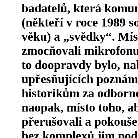
badatelů, která komu
(někteří v roce 1989 s
věku) a „svědky“. Míst
zmocňovali mikrofonu a
to doopravdy bylo, na
upřesňujících poznám
historikům za odborno
naopak, místo toho, a
přerušovali a pokoušel
bez komplexů jim pod