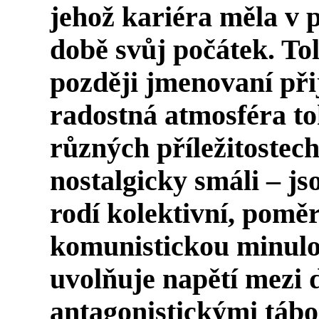
jehož kariéra měla v 
době svůj počátek. Tole
později jmenovaní přij
radostná atmosféra to
různých příležitostec
nostalgicky smáli – js
rodí kolektivní, pomě
komunistickou minulos
uvolňuje napětí mezi 
antagonistickými tábo