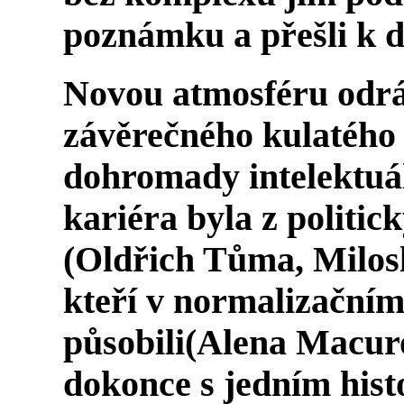
poznámku a přešli k da
Novou atmosféru odrá
závěrečného kulatého s
dohromady intelektuál
kariéra byla z politi
(
Oldřich Tůma, Milos
kteří v normalizačním
působili(
Alena Macur
dokonce s jedním hist