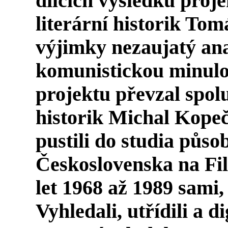
dílčích výsledků proj
literární historik
Tomá
výjimky nezaujatý ana
komunistickou minulo
projektu převzal spo
historik
Michal Kope
pustili do studia půs
Československa na Fil
let 1968 až 1989 sami,
Vyhledali, utřídili a di