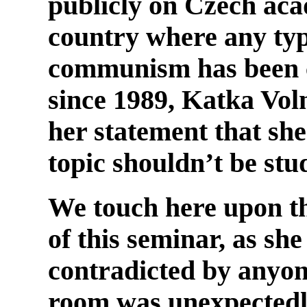
publicly on Czech aca
country where any typ
communism has been c
since 1989,
Katka Vol
her statement that sh
topic shouldn’t be stu
We touch here upon th
of this seminar, as she
contradicted by anyone
room was unexpectedly 