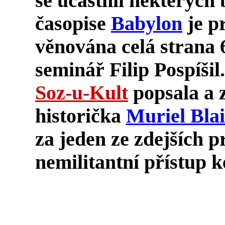
se účastnil některých
časopise
Babylon
je p
věnována celá strana 6
seminář
Filip Pospíšil
Soz-u-Kult
popsala a 
historička
Muriel Bla
za jeden ze zdejších 
nemilitantní přístup 