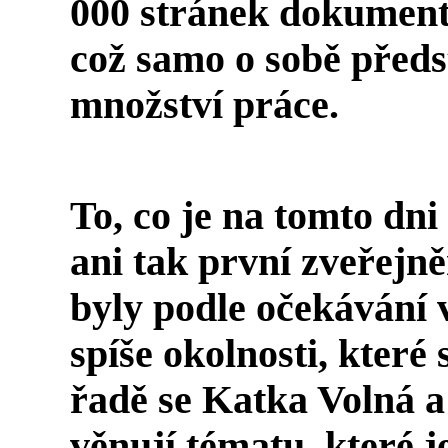
000 stránek dokumentů
což samo o sobě před
množství práce.
To, co je na tomto dn
ani tak první zveřejně
byly podle očekávání 
spíše okolnosti, které
řadě se
Katka Volná
a
věnují tématu, které j