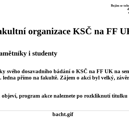
Bojím se toho
d
kultní organizace KSČ na FF U
mětníky i studenty
edky svého dosavadního bádání o KSČ na FF UK na se
. ledna přímo na fakultě. Zájem o akci byl velký, záv
m objeví, program akce naleznete po rozkliknutí titulku