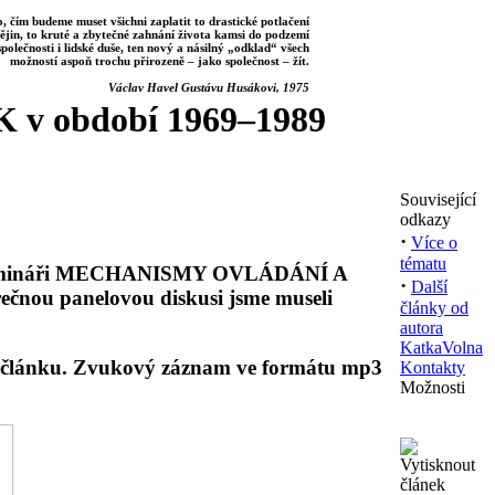
, čím budeme muset všichni zaplatit to drastické potlačení
ějin, to kruté a zbytečné zahnání života kamsi do podzemí
společnosti i lidské duše, ten nový a násilný „odklad“ všech
možností aspoň trochu přirozeně – jako společnost – žít.
Václav Havel Gustávu Husákovi, 1975
K v období 1969–1989
Související
odkazy
·
Více o
tématu
mináři
MECHANISMY OVLÁDÁNÍ A
·
Další
ěrečnou panelovou diskusi jsme museli
články od
autora
KatkaVolna
 článku.
Zvukový záznam
ve formátu mp3
Kontakty
Možnosti