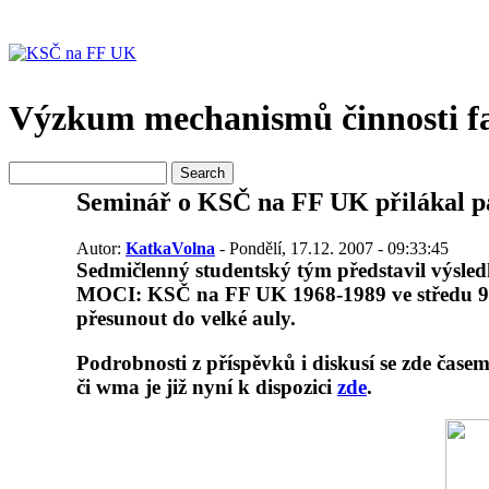
Výzkum mechanismů činnosti fa
Seminář o KSČ na FF UK přilákal pa
Autor:
KatkaVolna
- Pondělí, 17.12. 2007 - 09:33:45
Sedmičlenný studentský tým představil výsl
MOCI: KSČ na FF UK 1968-1989
ve středu 9
přesunout do velké auly.
Podrobnosti z příspěvků i diskusí se zde čase
či wma je již nyní k dispozici
zde
.