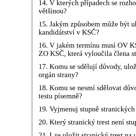
14. V kterých případech se rozh
většinou?
15. Jakým způsobem může být uk
kandidátství v KSČ?
16. V jakém termínu musí OV K
ZO KSČ, která vyloučila člena s
17. Komu se sdělují důvody, uložil
orgán strany?
18. Komu se nesmí sdělovat důvo
testu písemně?
19. Vyjmenuj stupně stranických 
20. Který stranický trest není s
21. Lze uložit stranický trest na 