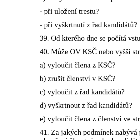
- při uložení trestu?
- při vyškrtnutí z řad kandidátů?
39. Od kterého dne se počítá vs
40. Může OV KSČ nebo vyšší str
a) vyloučit člena z KSČ?
b) zrušit členství v KSČ?
c) vyloučit z řad kandidátů?
d) vyškrtnout z řad kandidátů?
e) vyloučit člena z členství ve 
41. Za jakých podmínek nabývá p