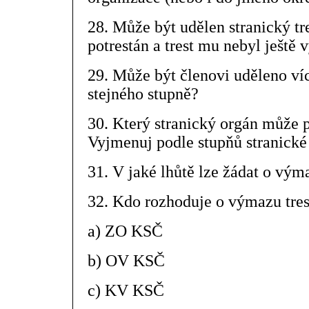
28. Může být udělen stranický tre
potrestán a trest mu nebyl ještě
29. Může být členovi uděleno víc
stejného stupně?
30. Který stranický orgán může 
Vyjmenuj podle stupňů stranické
31. V jaké lhůtě lze žádat o vým
32. Kdo rozhoduje o výmazu trestu
a) ZO KSČ
b) OV KSČ
c) KV KSČ