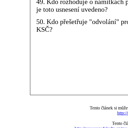
49. Kdo rozhoduje o námitkách pr
je toto usnesení uvedeno?
50. Kdo přešetřuje "odvolání" pro
KSČ?
Tento článek si můž
http:/
Tento čl