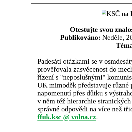
Otestujte svou znalo
Publikováno:
Neděle, 26
Téma
Padesáti otázkami se v osmdesá
prověřovala zasvěcenost do mech
řízení s "neposlušnými" komunis
UK mimoděk představuje různé p
napomenutí přes důtku s výstraho
v něm též hierarchie stranických
správné odpovědi na více než tři
ffuk.ksc @ volna.cz
.