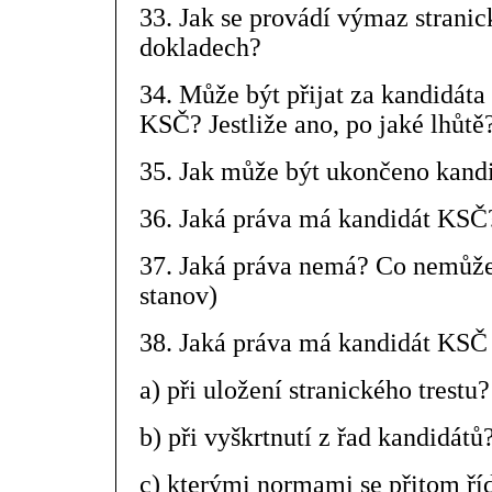
33. Jak se provádí výmaz stranic
dokladech?
34. Může být přijat za kandidáta 
KSČ? Jestliže ano, po jaké lhůtě
35. Jak může být ukončeno kand
36. Jaká práva má kandidát KSČ
37. Jaká práva nemá? Co nemůž
stanov)
38. Jaká práva má kandidát KSČ
a) při uložení stranického trestu?
b) při vyškrtnutí z řad kandidátů
c) kterými normami se přitom říd