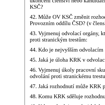
ukončení členství nebo kandidát
KSČ?
42. Může OV KSČ změnit rozho
Provozním oddílu ČSD? (v člens
43. Vyjmenuj odvolací orgány, kt
proti stranickým trestům:
44. Kdo je nejvyšším odvolacím
45. Jaká je úloha KRK v odvolací
46. Vyjmenuj úkoly pracovní sku
odvolání proti stranickému trestu
47. Jaká rozhodnutí může KRK p
48. Komu KRK sděluje rozhodnu