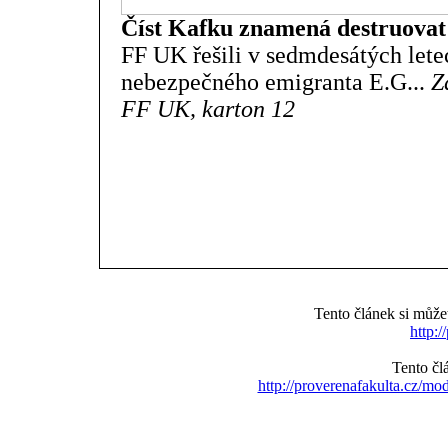
Číst Kafku znamená destruova
FF UK řešili v sedmdesátých let
nebezpečného emigranta E.G...
Z
FF UK, karton 12
Tento článek si můž
http:/
Tento čl
http://proverenafakulta.cz/