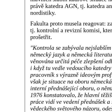
právě katedra AGN, tj. katedra an
nordistiky.
Fakulta proto musela reagovat: z
tj. kontrolní a revizní komisi, kt
prošetřit.
"Kontrola se zabývala nejslabším
německý jazyk a německá literatu
věnována určitá péče zlepšení od
i když tu vedle vedoucího katedry
pracovník s výrazně ideovým prof
však je situace na oboru německá l
interní přednášející oboru, o něm
1976 konstatovalo, že hlavní těži
práce vidí ve vedení přednášek a
vědeckého světového názoru, odeš