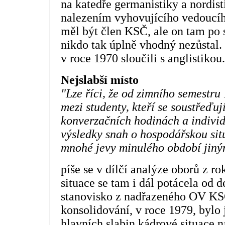
na katedře germanistiky a nordis
nalezením vyhovujícího vedoucíh
měl být člen KSČ, ale on tam po 
nikdo tak úplně vhodný nezůstal.
v roce 1970 sloučili s anglistikou.
Nejslabší místo
"Lze říci, že od zimního semestru
mezi studenty, kteří se soustřeďuj
konverzačních hodinách a indivi
výsledky snah o hospodářskou sit
mnohé jevy minulého období jiný
píše se v dílčí analýze oborů z r
situace se tam i dál potácela od d
stanovisko z nadřazeného OV KSČ
konsolidování, v roce 1979, bylo
hlavních slabin kádrové situace na