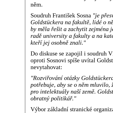
něm.
Soudruh František Sosna
"je přes
Goldstückera na fakultě, lidé o n
by měla řešit a zachytit zejména 
radě university a fakulty a na kat
kteří jej osobně znali."
Do diskuse se zapojil i soudruh V
oproti Sosnovi spíše uvítal Golds
nevytahovat:
"Rozviřování otázky Goldstückera
potřebuje, aby se o něm mluvilo, 
pro intelektuály naší země. Golds
obratný politikář."
Výbor základní stranické organiz