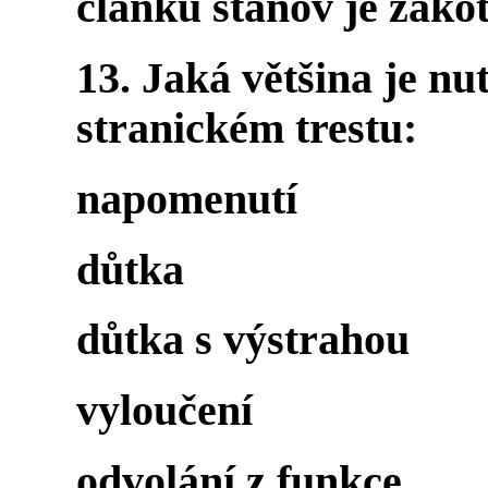
článku stanov je zako
13. Jaká většina je nu
stranickém trestu:
napomenutí
důtka
důtka s výstrahou
vyloučení
odvolání z funkce