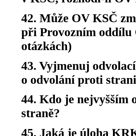
42. Může OV KSČ změ
při Provozním oddílu
otázkách)
43. Vyjmenuj odvolací
o odvolání proti stra
44. Kdo je nejvyšším
straně?
45. Jaká je úloha KRK 