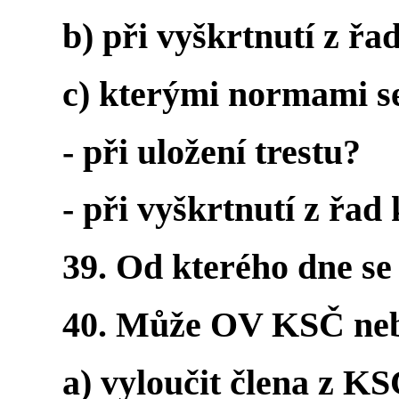
b) při vyškrtnutí z ř
c) kterými normami se
- při uložení trestu?
- při vyškrtnutí z řad
39. Od kterého dne se
40. Může OV KSČ nebo
a) vyloučit člena z K