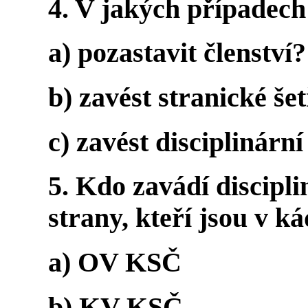
4. V jakých případech
a) pozastavit členství?
b) zavést stranické še
c) zavést disciplinární
5. Kdo zavádí discipli
strany, kteří jsou v 
a) OV KSČ
b) KV KSČ