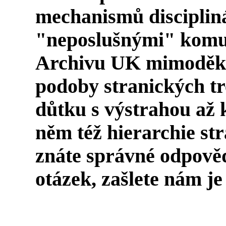
mechanismů discipliná
"neposlušnými" komun
Archivu UK mimoděk 
podoby stranických t
důtku s výstrahou až k
něm též hierarchie st
znáte správné odpovědi
otázek, zašlete nám j