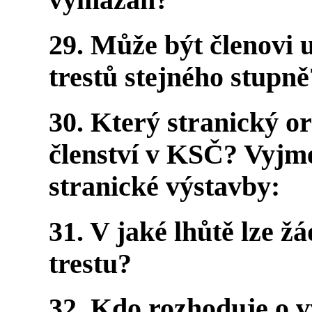
vymazán?
29. Může být členovi 
trestů stejného stupně
30. Který stranický o
členství v KSČ? Vyjm
stranické výstavby:
31. V jaké lhůtě lze ž
trestu?
32. Kdo rozhoduje o vý