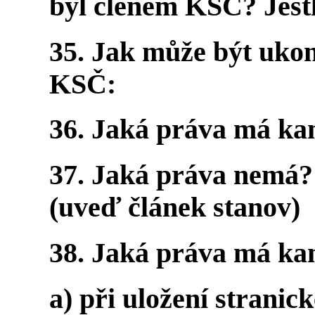
byl členem KSČ? Jestl
35. Jak může být ukon
KSČ:
36. Jaká práva má k
37. Jaká práva nemá
(uveď článek stanov)
38. Jaká práva má k
a) při uložení stranic