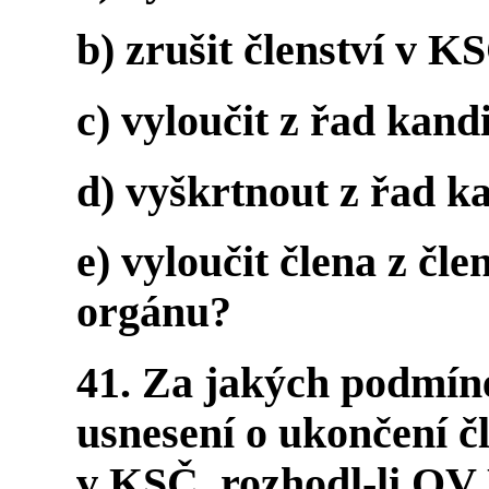
b) zrušit členství v K
c) vyloučit z řad kand
d) vyškrtnout z řad k
e) vyloučit člena z čl
orgánu?
41. Za jakých podmín
usnesení o ukončení č
v KSČ, rozhodl-li O