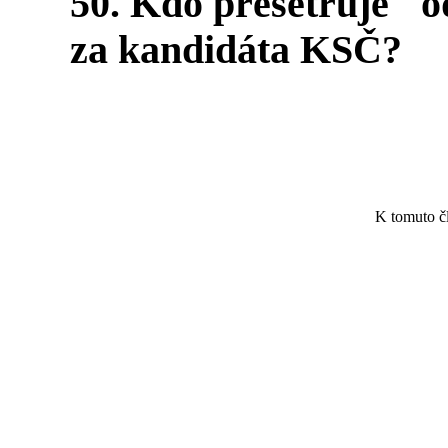
50. Kdo přešetřuje "od
za kandidáta KSČ?
K tomuto č