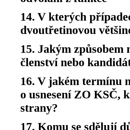
14. V kterých případe
dvoutřetinovou větši
15. Jakým způsobem 
členství nebo kandidá
16. V jakém termínu
o usnesení ZO KSČ, kt
strany?
17. Komu se sdělují dů