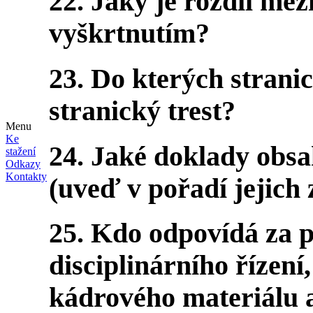
22. Jaký je rozdíl mez
vyškrtnutím?
23. Do kterých strani
stranický trest?
Menu
Ke
24. Jaké doklady obsah
stažení
Odkazy
Kontakty
(uveď v pořadí jejich 
25. Kdo odpovídá za p
disciplinárního řízení
kádrového materiálu a