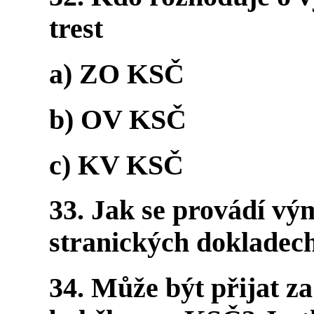
trest
a) ZO KSČ
b) OV KSČ
c) KV KSČ
33. Jak se provádí vý
stranických dokladec
34. Může být přijat za